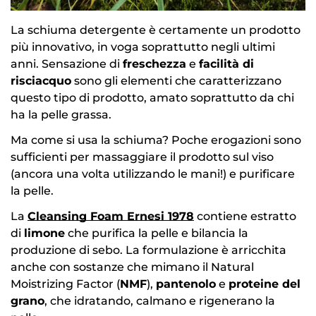
La schiuma detergente è certamente un prodotto
più innovativo, in voga soprattutto negli ultimi
anni. Sensazione di
freschezza
e
facilità di
Confirm your age
risciacquo
sono gli elementi che caratterizzano
questo tipo di prodotto, amato soprattutto da chi
Are you 18 years old or older?
ha la pelle grassa.
Ma come si usa la schiuma? Poche erogazioni sono
NO, I'M NOT
YES, I AM
sufficienti per massaggiare il prodotto sul viso
(ancora una volta utilizzando le mani!) e purificare
la pelle.
La
Cleansing Foam Ernesi 1978
contiene estratto
di
limone
che purifica la pelle e bilancia la
produzione di sebo. La formulazione è arricchita
anche con sostanze che mimano il Natural
Moistrizing Factor (
NMF
),
pantenolo
e
proteine del
grano
, che idratando, calmano e rigenerano la