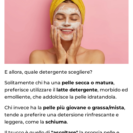
E allora, quale detergente scegliere?
Solitamente chi ha una
pelle secca o matura
,
preferisce utilizzare il
latte detergente
, morbido ed
emolliente, che addolcisce la pelle idratandola.
Chi invece ha la
pelle più giovane o grassa/mista
,
tende a preferire una detersione rinfrescante e
leggera, come la
schiuma
.
Il trucco è quello di
"ascoltare"
la propria pelle e